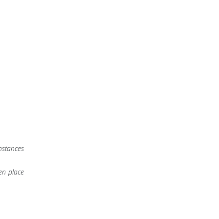
nstances
 en place