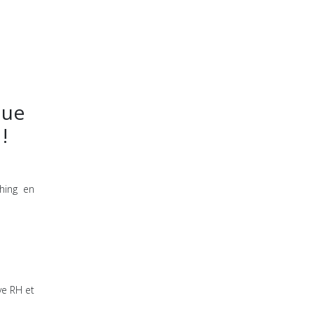
que
!
hing en
ve RH et