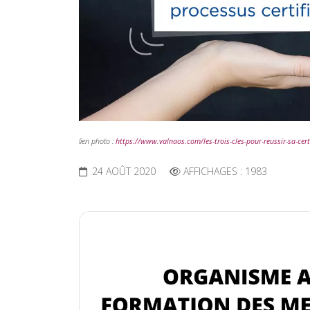
lien photo :
https://www.valnaos.com/les-trois-cles-pour-reussir-sa-cert
24 AOÛT 2020
AFFICHAGES : 1983