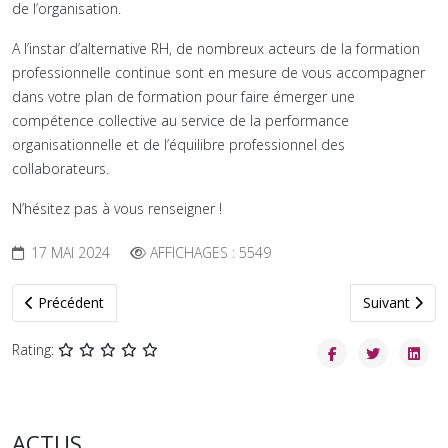
de l’organisation.
A l’instar d’alternative RH, de nombreux acteurs de la formation
professionnelle continue sont en mesure de vous accompagner
dans votre plan de formation pour faire émerger une
compétence collective au service de la performance
organisationnelle et de l’équilibre professionnel des
collaborateurs.
N’hésitez pas à vous renseigner !
17 MAI 2024
AFFICHAGES : 5549
Article précédent : L’intelligence collective : Et si le vrai levier de
Article suiva
Précédent
Suivant
Rating:
ACTUS