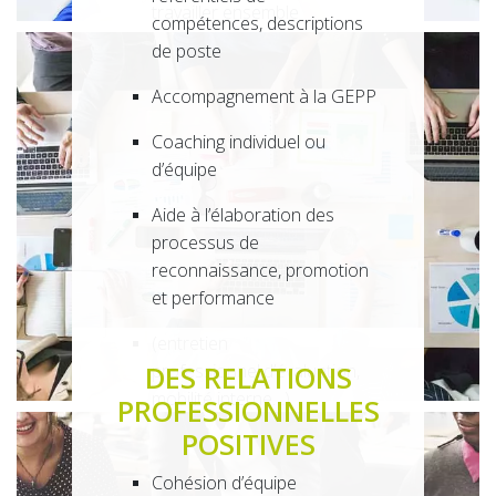
travailler ensemble
compétences, descriptions
de poste
Accompagnement à la
GEPP
Coaching individuel ou
d’équipe
Aide à l’élaboration des
processus de
reconnaissance, promotion
et performance
(entretien
professionnel,d’évaluation,
DES RELATIONS
mobilité interne…)
PROFESSIONNELLES
POSITIVES
Bilan de compétences
Cohésion d’équipe
Transfert de compétences