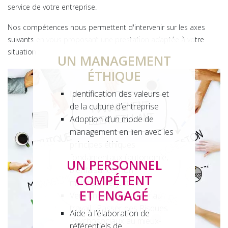
service de votre entreprise.
Nos compétences nous permettent d'intervenir sur les axes
suivants en vous proposant une prestation adaptée à votre
situation :
UN MANAGEMENT
ÉTHIQUE
Identification des valeurs et
de la culture d’entreprise
Adoption d’un mode de
management en lien avec les
principes éthiques
fondamentaux (autonomie,
UN PERSONNEL
bienfaisance, non
COMPÉTENT
malfaisance, justice)
ET ENGAGÉ
Vers une qualité de vie au
travail : Passer des Risques
Aide à l’élaboration de
Psychosociaux au mieux-
référentiels de