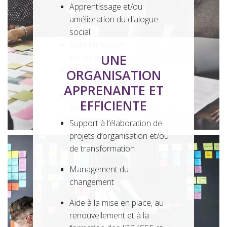
Apprentissage et/ou
et préparation des départs à
amélioration du dialogue
la retraite
social
Communication
UNE
interpersonnelle
Développement de
ORGANISATION
comportements éthiques
APPRENANTE ET
Prévention des conflits
EFFICIENTE
sociaux
Préparation des
Support à l’élaboration de
négociations collectives
projets d’organisation et/ou
de transformation
Management du
changement
Aide à la mise en place, au
renouvellement et à la