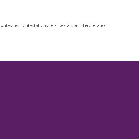
toutes les contestations relatives à son interprétation