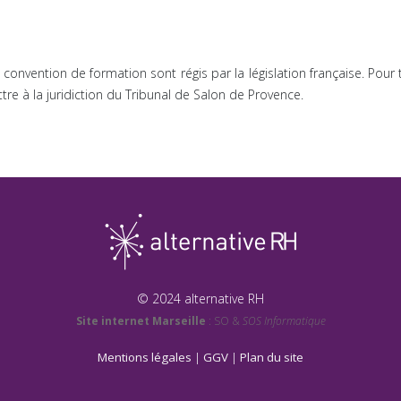
a convention de formation sont régis par la législation française. Pour 
re à la juridiction du Tribunal de Salon de Provence.
© 2024 alternative RH
Site internet Marseille
: SO &
SOS Informatique
Mentions légales
|
GGV
|
Plan du site