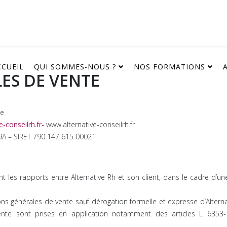
CCUEIL
QUI SOMMES-NOUS ?
NOS FORMATIONS
ES DE VENTE
le
e-conseilrh.fr
-
www.alternative-conseilrh.fr
9A – SIRET 790 147 615 00021
t les rapports entre Alternative Rh et son client, dans le cadre d’un
s générales de vente sauf dérogation formelle et expresse d’Alternat
ente sont prises en application notamment des articles L 6353-