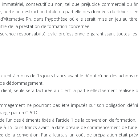
immatériel, consécutif ou non, tel que préjudice commercial ou fina
rte ou destruction totale ou partielle des données du fichier client
d’Alternative Rh, dans l’hypothèse où elle serait mise en jeu au ti
 titre de la prestation de formation concernée.
’assurance responsabilité civile professionnelle garantissant toutes
e client à moins de 15 jours francs avant le début d’une des actions
itre de dédommagement.
u client, seule sera facturée au client la partie effectivement réalisée
mmagement ne pourront pas être imputés sur son obligation définie à 
harge par un OPCO.
e l’un des éléments fixés à l’article 1 de la convention de formation, l
mité à 15 jours francs avant la date prévue de commencement de l’une
 de la convention. Par ailleurs, si un coût de préparation était prévu