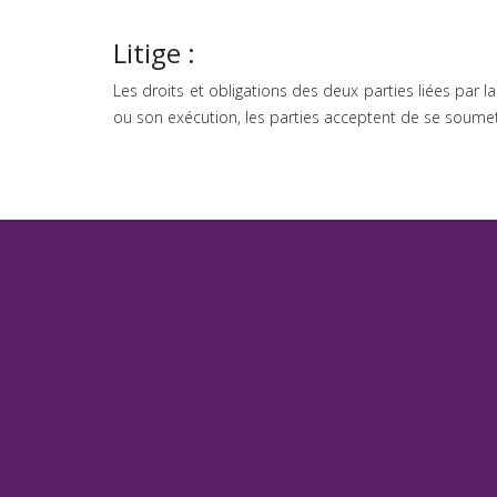
Litige :
Les droits et obligations des deux parties liées par l
ou son exécution, les parties acceptent de se soumett